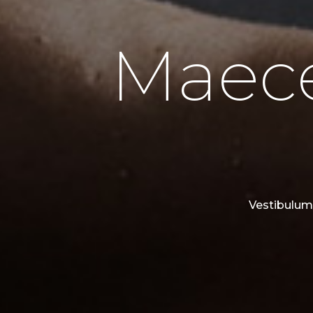
Maece
Vestibulum 