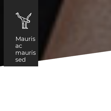
Mauris
ac
mauris
sed
Morbi
vel erat
non
mauris
convallis
vehicula.